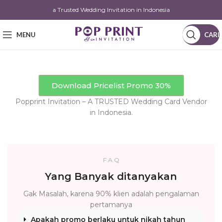
a Trusted Wedding Invitation in Indonesia
MENU
CARI
Download Pricelist Promo 30%
Popprint Invitation – A TRUSTED Wedding Card Vendor
in Indonesia.
F.A.Q
Yang Banyak ditanyakan
Gak Masalah, karena 90% klien adalah pengalaman
pertamanya
Apakah promo berlaku untuk nikah tahun