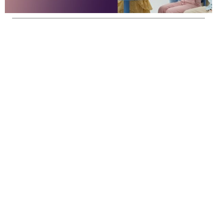
POPPRINT GROUP
a Trusted Wedding Invitation.
JL.Pleci No.3 Kec.Taktakan Kota Serang Banten –
42162
www.popprint.id
Link :
Kunjungi ini :
Asisten Sales
Weddingplanner.id
Cara Print Label Nama
Undangan Digital
Konfirmasi Pembayaran