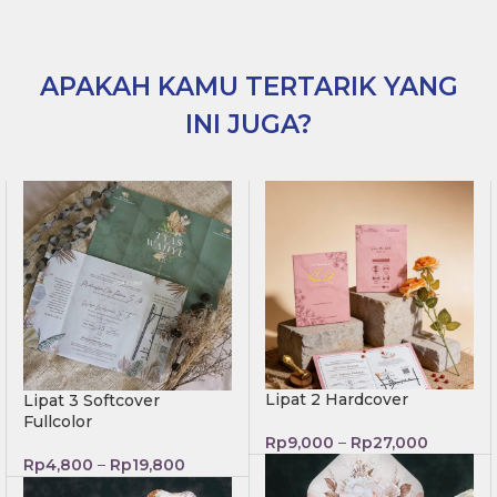
APAKAH KAMU TERTARIK YANG
INI JUGA?
Lipat 2 Hardcover
Lipat 3 Softcover
Fullcolor
Rp
9,000
–
Rp
27,000
Rp
4,800
–
Rp
19,800