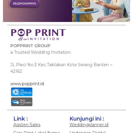
POPPRINT GROUP
a Trusted Wedding Invitation.
JL.Pleci No.3 Kec.Taktakan Kota Serang Banten –
42162
www.popprint.id
Link :
Kunjungi ini :
Asisten Sales
Weddingplanner.id