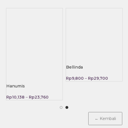
Bellinda
Rp
9,800
–
Rp
29,700
Hanumis
Rp
10,138
–
Rp
23,760
← Kembali