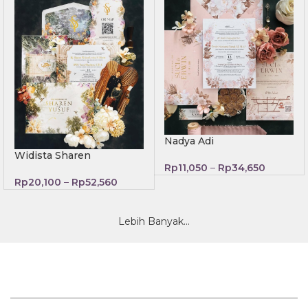
Nadya Adi
Widista Sharen
Rp
11,050
–
Rp
34,650
Rp
20,100
–
Rp
52,560
Lebih Banyak...