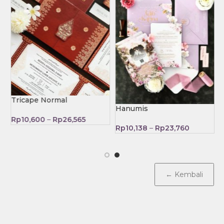
Tricape Normal
Hanumis
Rp
10,600
–
Rp
26,565
Rp
10,138
–
Rp
23,760
← Kembali