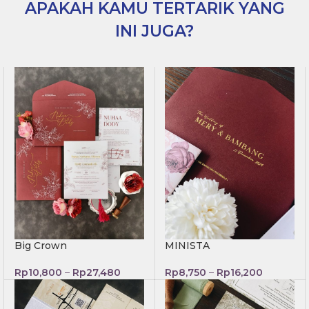
APAKAH KAMU TERTARIK YANG
INI JUGA?
Big Crown
MINISTA
Rp
10,800
–
Rp
27,480
Rp
8,750
–
Rp
16,200