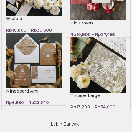
Ekafold
Big Crown
Rp
10,800
–
Rp
30,600
Rp
10,800
–
Rp
27,480
Nineboard Ami
Tricape Large
Rp
6,850
–
Rp
23,340
Rp
13,200
–
Rp
54,000
Lebih Banyak...