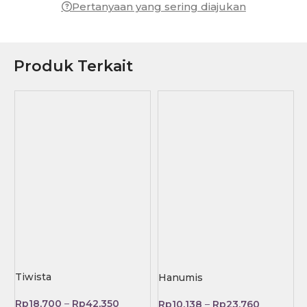
Pertanyaan yang sering diajukan
Produk Terkait
Tiwista
Hanumis
Rp
18,700
–
Rp
42,350
Rp
10,138
–
Rp
23,760