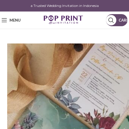
a Trusted Wedding Invitation in Indonesia
MENU
CARI