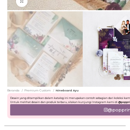
Click to enlarge
Beranda
Premium Custom
Nineboard Ayu
Desain yang ditampilkan dalam katalog ini merupakan contoh sebagian dari koleksi kam
Untuk melihat desain dan produk terbaru, silakan kunjungi Instagram kami di
@poppri
@popprint